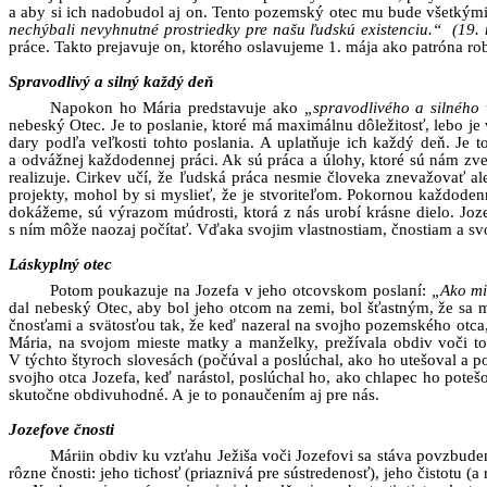
a aby si ich nadobudol aj on. Tento pozemský otec mu bude všetkými
nechýbali nevyhnutné prostriedky pre našu ľudskú existenciu.“
(19.
práce. Takto prejavuje on, ktorého oslavujeme 1. mája ako patróna rob
Spravodlivý a silný každý deň
Napokon ho Mária predstavuje ako
„spravodlivého a silného
nebeský Otec. Je to poslanie, ktoré má maximálnu dôležitosť, lebo je 
dary podľa veľkosti tohto poslania. A uplatňuje ich každý deň. Je t
a odvážnej každodennej práci. Ak sú práca a úlohy, ktoré sú nám zve
realizuje. Cirkev učí, že ľudská práca nesmie človeka znevažovať 
projekty, mohol by si myslieť, že je stvoriteľom. Pokornou každodenno
dokážeme, sú výrazom múdrosti, ktorá z nás urobí krásne dielo. Joz
s ním môže naozaj počítať. Vďaka svojim vlastnostiam, čnostiam a s
Láskyplný otec
Potom poukazuje na Jozefa v jeho otcovskom poslaní:
„Ako mi
dal nebeský Otec, aby bol jeho otcom na zemi, bol šťastným, že sa mo
čnosťami a svätosťou tak, že keď nazeral na svojho pozemského otca,
Mária, na svojom mieste matky a manželky, prežívala obdiv voči to
V týchto štyroch slovesách (počúval a poslúchal, ako ho utešoval a 
svojho otca Jozefa, keď narástol, poslúchal ho, ako chlapec ho pote
skutočne obdivuhodné. A je to ponaučením aj pre nás.
Jozefove čnosti
Máriin obdiv ku vzťahu Ježiša voči Jozefovi sa stáva povzbude
rôzne čnosti: jeho tichosť (priaznivá pre sústredenosť), jeho čistotu 