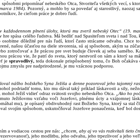
 spôsobmi pripomínať nebeského Otca, Stvoriteľa všetkých vecí, s ktor
 marca 1984).
Pozorný, a mohlo by sa povedať aj starostlivý, naozaj sa
otníkov, že cieľom práce je dobro ľudí.
 v každodennom plnení úlohy, ktorú mu zveril nebeský Otec“ (19. m
v hre spása celého ľudstva
.
Má bedliť nad Spasiteľom sveta i nad Tou,
o osobitne dôležité pre nás ľudí, ktorí často strácame odvahu. Chce to
rené, našou účasťou na diele stvorenia, sú aj spôsobom, akým sa zúčast
alebo zotročovať a že prácou pre svet buduje človek aj seba samého. 
u prácou vie, že patrí do sveta, ktorý nestvoril on sám a ktorý sa má 
ef je
spravodlivý,
teda dokonale prispôsobený tomu, čo Boh očakáva 
vojmu zmyslu pre nadprirodzené, je mu vzácnou podporou.
loval nášho božského Syna Ježiša a denne pozoroval jeho tajomný ras
hol podriadiť tomu, kto mu dával taký príklad láskavosti a sily, nežn
 mohol Ježiš vidieť odraz svätosti svojho nebeského Otca.
„Ako ho poč
muto Ježišovmu vzťahu voči Jozefovi, plnému úcty a vzájomnej lásky
pomáhal mu), je opísaný obdivuhodný rast Božieho Syna, ktorý sa stal
šoval svojím spôsobom, uskutočňoval Jozefove ponaučenia, keď bol dos
ním a vodiacou cestou pre nás:
„chcem, aby aj vo vás rozkvitali tieto č
(a rezervovanosť), jeho modlitbu, jeho odvahu, jeho trpezlivosť a jeho 