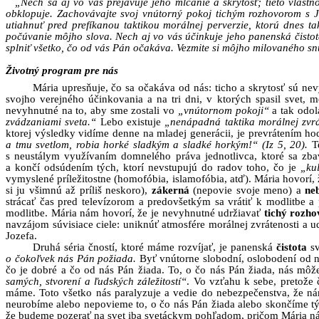
„
Nech sa aj vo vás prejavuje jeho mlčanie a skrytosť; tieto vlastn
obklopuje. Zachovávajte svoj vnútorný pokoj tichým rozhovorom s 
utiahnuť pred prefíkanou taktikou morálnej perverzie, ktorú dnes 
počúvanie môjho slova.
Nech aj vo vás účinkuje jeho
panenská čisto
splniť všetko, čo od vás Pán očakáva. Vezmite si môjho milovaného s
Životný program pre nás
Mária upresňuje, čo sa očakáva od nás: ticho a skrytosť sú nevy
svojho verejného účinkovania a na tri dni, v ktorých spasil svet, 
nevyhnutné na to, aby sme zostali vo
„vnútornom pokoji“
a tak odol
zvádzaniami sveta.“
Lebo existuje
„nenápadná taktika morálnej zvr
ktorej výsledky vidíme denne na mladej generácii, je prevrátením hod
a tmu svetlom, robia horké sladkým a sladké horkým!“ (Iz 5, 20).
T
s neustálym využívaním domnelého práva jednotlivca, ktoré sa zbav
a končí odsúdením tých, ktorí nevstupujú do radov toho, čo je
„ku
vymyslené príležitostne (homofóbia, islamofóbia, atď). Mária hovorí,
si ju všimnú až príliš neskoro),
zákerná
(nepovie svoje meno) a
ne
strácať čas pred televízorom a predovšetkým sa vrátiť k modlitbe 
modlitbe.
Mária nám hovorí, že je nevyhnutné udržiavať
tichý rozh
navzájom súvisiace ciele: uniknúť atmosfére morálnej zvrátenosti a 
Jozefa.
Druhá séria čností, ktoré máme rozvíjať, je panenská
čistota
s
o čokoľvek nás Pán požiada.
Byť vnútorne slobodní, oslobodení od n
čo je dobré a čo od nás Pán žiada. To, o čo nás Pán žiada, nás môž
samých, stvorení a ľudských záležitostí“
. Vo vzťahu k sebe, pretože 
máme. Toto všetko nás paralyzuje a vedie do nebezpečenstva, že n
neurobíme alebo nepovieme to, o čo nás Pán žiada alebo skončíme t
že budeme pozerať na svet iba svetáckym pohľadom, pričom Mária nám