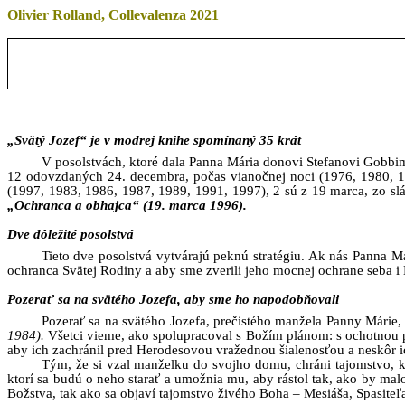
Olivier Rolland, Collevalenza 2021
„Svätý Jozef“ je v modrej knihe spomínaný 35 krát
V posolstvách, ktoré dala Panna Mária donovi Stefanovi Gobbim
12 odovzdaných 24. decembra, počas vianočnej noci (1976, 1980, 19
(1997, 1983, 1986, 1987, 1989, 1991, 1997), 2 sú z 19 marca, zo slá
„Ochranca a obhajca“ (19. marca 1996).
Dve dôležité posolstvá
Tieto dve posolstvá vytvárajú peknú stratégiu. Ak nás Panna 
ochranca Svätej Rodiny a aby sme zverili jeho mocnej ochrane seba i 
Pozerať sa na svätého Jozefa, aby sme ho napodobňovali
Pozerať sa na svätého Jozefa,
prečistého manžela Panny Márie
1984).
Všetci vieme, ako spolupracoval s Božím plánom: s ochotnou 
aby ich zachránil pred Herodesovou vražednou šialenosťou a neskôr ic
Tým, že si vzal manželku do svojho domu, chráni tajomstvo, kt
ktorí sa budú o neho starať a umožnia mu, aby rástol tak, ako by mal
Božstva, tak ako sa objaví tajomstvo živého Boha – Mesiáša, Spasiteľa