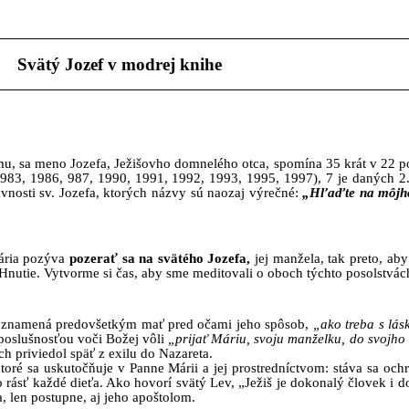
Svätý Jozef v modrej knihe
u, sa meno Jozefa, Ježišovho domnelého otca, spomína 35 krát v 22 po
83, 1986, 987, 1990, 1991, 1992, 1993, 1995, 1997), 7 je daných 2. 
vnosti sv. Jozefa, ktorých názvy sú naozaj výrečné:
„Hľaďte na môjho
Mária pozýva
pozerať sa na svätého Jozefa,
jej manžela, tak preto, aby
Hnutie. Vytvorme si čas, aby sme meditovali o oboch týchto posolstvác
, znamená predovšetkým mať pred očami jeho spôsob,
„ako treba s lás
poslušnosťou voči Božej vôli
„prijať Máriu, svoju manželku, do svojho
h priviedol späť z exilu do Nazareta.
oré sa uskutočňuje v Panne Márii a jej prostredníctvom: stáva sa ochr
o rásť každé dieťa. Ako hovorí svätý Lev, „Ježiš je dokonalý človek i
, len postupne, aj jeho apoštolom.