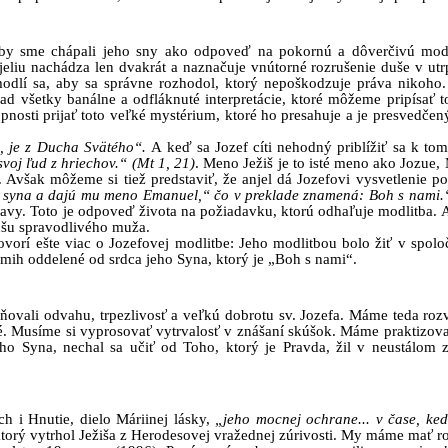
 by sme chápali jeho sny ako odpoveď na pokornú a dôverčivú mod
jeliu nachádza len dvakrát a naznačuje vnútorné rozrušenie duše v ut
modlí sa, aby sa správne rozhodol, ktorý nepoškodzuje práva nikoho.
ad všetky banálne a odfláknuté interpretácie, ktoré môžeme pripísať
pnosti prijať toto veľké mystérium, ktoré ho presahuje a je presvedčen
o, je z Ducha Svätého“.
A keď sa Jozef cíti nehodný priblížiť sa k to
voj ľud z hriechov.“
(Mt 1, 21)
. Meno Ježiš je to isté meno ako Jozue
. Avšak môžeme si tiež predstaviť, že anjel dá Jozefovi vysvetlenie 
 syna a dajú mu meno Emanuel,“ čo v preklade znamená: Boh s nami.“ 
avy. Toto je odpoveď života na požiadavku, ktorú odhaľuje modlitba. A
dušu spravodlivého muža.
hovorí ešte viac o Jozefovej modlitbe: Jeho modlitbou bolo žiť v spo
mih oddelené od srdca jeho Syna, ktorý je „Boh s nami“.
ali odvahu, trpezlivosť a veľkú dobrotu sv. Jozefa. Máme teda rozví
tné. Musíme si vyprosovať vytrvalosť v znášaní skúšok. Máme praktizov
ojho Syna, nechal sa učiť od Toho, ktorý je Pravda, žil v neustálom
 i Hnutie, dielo Máriinej lásky,
„jeho mocnej ochrane... v čase, ke
ktorý vytrhol Ježiša z Herodesovej vražednej zúrivosti. My máme mať 