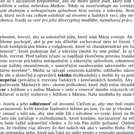
osti sú v súčasnosti prepotrebné, aby ste mohli splniť plán, ktorý som
Ježišom a vašou nebeskou Matkou. Nikdy sa nezúčastňujte na svetskýc
takým zhubným a nebezpečným spôsobom šíria noviny a televízia. Nes
ta
, ktorá nech vás celkom
oslobodí
od stvorení a ľudských vecí, aby st
núbenca Jozefa za vzor pri jeho dôveryplnej
modlitbe,
namáhavej
práci,
hnutné, hovorí, aby sa uskutočnil plán, ktorý nám Mária zveruje. Ak Jež
môžeme pochopiť, aké je pre nás dôležité zachovávať tieto tri čnost
ávali konšpiráciám hluku a vulgárnosti, ktoré sú charakteristické pre ča
átenosti“,
ktorú praktizuje tlač a televízia (mohli by sme pridať, že aj
nôt, rozvrat. Pred našimi očami sa napĺňajú zlorečenia proroka Izaiáš
ento rozvrat prichádza nenápadným a zákerným spôsobom, odmietnutím 
uje každej ohraničenosti, s ustavičným zasahovaním takzvaného rešpe
ltúrne korektné“.
Médiá sa stávajú cenzormi každého odlišného názor
 že ide o skutočnú a opravdivú
taktiku
(krátkodobú) a mohlo by sa prid
bezpečná
(privádza k rozvratu ľudských i kresťanských hodnôt). Aby 
a počúvaniu Máriiných slov: okrem poškodení, ktoré duši robia divadl
ovor
s Ježišom a s našou Mamou v nebi a venovať mnoho vzácnych chvíľ
udržiavať si tichý rozhovor s Ježišom a Máriou. Naša modlitba by mala 
v. Jozefa a jeho
odlúčenosť
od stvorení. Cieľom je,
aby sme boli vnúto
aviazaností, kvôli ktorým žiadostivo túžime po tom, čo nie je vhodné a
e zmiasť a núti nás, aby sme stále žili s odvahou vo svete, ktorý na
často nás zaťažuje v rozhodnutiach, ktoré konáme, naviazanosť na seb
ám bude ťažké uskutočniť všetko, o čo nás Pán môže požiadať. Oddel
ým, že vložíme viac dôvery do diel našich rúk ako v samého Boha. Pot
 pripomína nebo, ktoré nás čaká po našej vernej a vytrvalej spoluprá