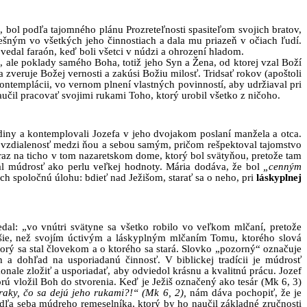
s, bol podľa tajomného plánu Prozreteľnosti spasiteľom svojich bratov,
pešným vo všetkých jeho činnostiach a dala mu priazeň v očiach ľudí.
edal faraón, keď boli všetci v núdzi a ohrození hladom.
 ale poklady samého Boha, totiž jeho Syn a Žena, od ktorej vzal Boží
a zveruje Božej vernosti a zakúsi Božiu milosť. Tridsať rokov (apoštoli
 kontemplácii, vo vernom plnení vlastných povinností, aby udržiaval pri
učil pracovať svojimi rukami Toho, ktorý urobil všetko z ničoho.
diny a kontemplovali Jozefa v jeho dvojakom poslaní manžela a otca.
u vzdialenosť medzi ňou a sebou samým, pričom rešpektoval tajomstvo
dôraz na ticho v tom nazaretskom dome, ktorý bol svätyňou, pretože tam
l múdrosť ako perlu veľkej hodnoty. Mária dodáva, že bol
„cenným
 ich spoločnú úlohu: bdieť nad Ježišom, starať sa o neho, pri
láskyplnej
dal: „vo vnútri svätyne sa všetko robilo vo veľkom mlčaní, pretože
pšie, než svojím úctivým a láskyplným mlčaním Tomu, ktorého slová
torý sa stal človekom a o ktorého sa stará. Slovko „pozorný“ označuje
h a dohľad na usporiadanú činnosť. V biblickej tradícii je múdrosť
nale zložiť a usporiadať, aby odviedol krásnu a kvalitnú prácu. Jozef
rú vložil Boh do stvorenia. Keď je Ježiš označený ako tesár (Mk 6, 3)
raky, čo sa dejú jeho rukami?!“ (Mk 6, 2),
nám dáva pochopiť, že je
edľa seba múdreho remeselníka, ktorý by ho naučil základné zručnosti