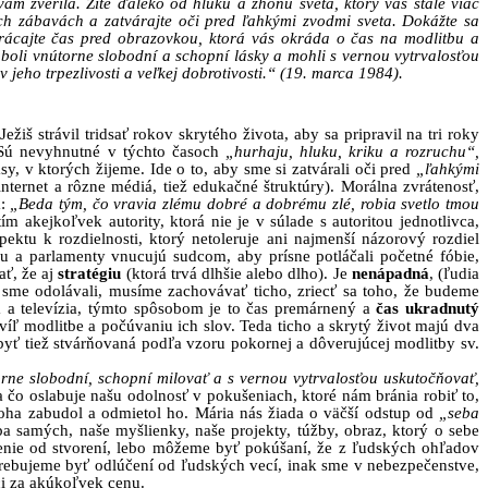
 vám zverila. Žite ďaleko od hluku a zhonu sveta, ktorý vás stále viac
h zábavách a zatvárajte oči pred ľahkými zvodmi sveta. Dokážte sa
trácajte čas pred obrazovkou, ktorá vás okráda o čas na modlitbu a
e boli vnútorne slobodní a schopní lásky a mohli s vernou vytrvalosťou
v
jeho trpezlivosti
a
veľkej dobrotivosti
.
“
(19. marca 1984).
iš strávil tridsať rokov skrytého života, aby sa pripravil na tri roky
i. Sú nevyhnutné v týchto časoch
„hurhaju, hluku, kriku a rozruchu“,
sy, v ktorých žijeme. Ide o to, aby sme si zatvárali oči pred
„ľahkými
 internet a rôzne médiá, tiež edukačné štruktúry). Morálna zvrátenosť,
a:
„Beda tým, čo vravia zlému dobré a dobrému zlé, robia svetlo tmou
akejkoľvek autority, ktorá nie je v súlade s autoritou jednotlivca,
ktu k rozdielnosti, ktorý netoleruje ani najmenší názorový rozdiel
u a parlamenty vnucujú sudcom, aby prísne potláčali početné fóbie,
ať, že aj
stratégiu
(ktorá trvá dlhšie alebo dlho). Je
nenápadná
, (ľudia
sme odolávali, musíme zachovávať ticho, zriecť sa toho, že budeme
á a televízia, týmto spôsobom je to čas premárnený a
čas ukradnutý
 modlitbe a počúvaniu ich slov. Teda ticho a skrytý život majú dva
byť tiež stvárňovaná podľa vzoru pokornej a dôverujúcej modlitby sv.
rne slobodní, schopní milovať a s vernou vytrvalosťou uskutočňovať,
 čo oslabuje našu odolnosť v pokušeniach, ktoré nám bránia robiť to,
 Boha zabudol a odmietol ho. Mária nás žiada o väčší odstup od
„seba
a samých, naše myšlienky, naše projekty, túžby, obraz, ktorý o sebe
enie od stvorení, lebo môžeme byť pokúšaní, že z ľudských ohľadov
rebujeme byť odlúčení od ľudských vecí, inak sme v nebezpečenstve,
ci za akúkoľvek cenu.