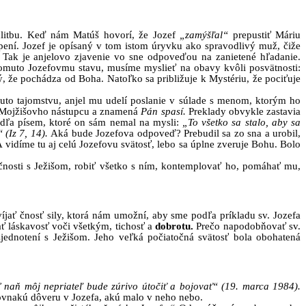
litbu. Keď nám Matúš hovorí, že Jozef
„zamýšľal“
prepustiť Máriu
rpení. Jozef je opísaný v tom istom úryvku ako spravodlivý muž, čiže
 Tak je anjelovo zjavenie vo sne odpoveďou na zanietené hľadanie.
 tomuto Jozefovmu stavu, musíme myslieť na obavy kvôli posvätnosti:
ý, že pochádza od Boha. Natoľko sa približuje k Mystériu, že pociťuje
muto tajomstvu, anjel mu udelí poslanie v súlade s menom, ktorým ho
, Mojžišovho nástupcu a znamená
Pán spasí.
Preklady obvykle zastavia
podľa písem, ktoré on sám nemal na mysli:
„To všetko sa stalo, aby sa
(Iz 7, 14).
Aká bude Jozefova odpoveď? Prebudil sa zo sna a urobil,
 vidíme tu aj celú Jozefovu svätosť, lebo sa úplne zveruje Bohu. Bolo
ločnosti s Ježišom, robiť všetko s ním, kontemplovať ho, pomáhať mu,
jať čnosť sily, ktorá nám umožní, aby sme podľa príkladu sv. Jozefa
ať láskavosť voči všetkým, tichosť a
dobrotu.
Prečo napodobňovať sv.
 zjednotení s Ježišom. Jeho veľká počiatočná svätosť bola obohatená
ď naň môj nepriateľ bude zúrivo útočiť a bojovať“ (19. marca 1984).
rovnakú dôveru v Jozefa, akú malo v neho nebo.