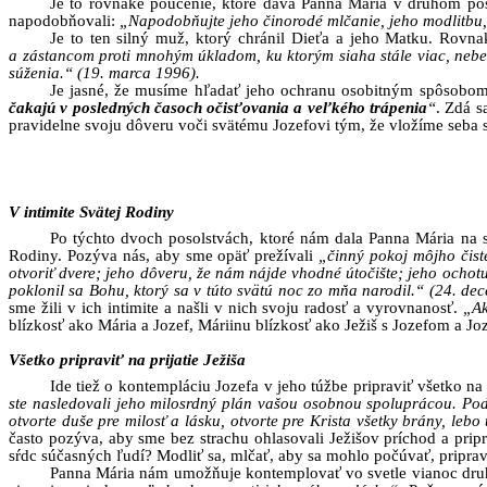
Je to rovnaké poučenie, ktoré dáva Panna Mária v druhom pos
napodobňovali:
„Napodobňujte jeho činorodé mlčanie, jeho modlitbu,
Je to ten silný muž, ktorý chránil Dieťa a jeho Matku. Rov
a zástancom proti mnohým úkladom, ku ktorým siaha stále viac, nebe
súženia.“ (19. marca 1996).
Je jasné, že musíme hľadať jeho ochranu osobitným spôsobom 
čakajú v posledných časoch očisťovania a veľkého trápenia
“
. Zdá s
pravidelne svoju dôveru voči svätému Jozefovi tým, že vložíme seba 
V intimite Svätej Rodiny
Po týchto dvoch posolstvách, ktoré nám dala Panna Mária na sl
Rodiny. Pozýva nás, aby sme opäť prežívali
„činný pokoj môjho čist
otvoriť dvere; jeho dôveru, že nám nájde vhodné útočište; jeho ochot
poklonil sa Bohu, ktorý sa v túto svätú noc zo mňa narodil.“ (24. de
sme žili v ich intimite a našli v nich svoju radosť a vyrovnanosť.
„Ak
blízkosť ako Mária a Jozef, Máriinu blízkosť ako Ježiš s Jozefom a Jo
Všetko pripraviť na prijatie Ježiša
Ide tiež o kontempláciu Jozefa v jeho túžbe pripraviť všetko na 
ste nasledovali jeho milosrdný plán vašou osobnou spoluprácou. Podľa
otvorte duše pre milosť a lásku, otvorte pre Krista všetky brány, lebo
často pozýva, aby sme bez strachu ohlasovali Ježišov príchod a pri
sŕdc súčasných ľudí? Modliť sa, mlčať, aby sa mohlo počúvať, pripravov
Panna Mária nám umožňuje kontemplovať vo svetle vianoc druh