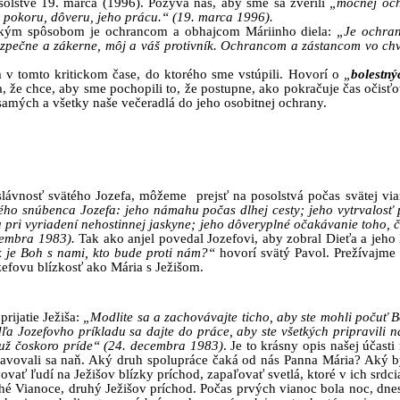
olstve 19. marca (1996). Pozýva nás, aby sme sa zverili
„mocnej och
 pokoru, dôveru, jeho prácu.“
(19. marca 1996).
nakým spôsobom je ochrancom a obhajcom Máriinho diela:
„Je ochran
zpečne a zákerne, môj a váš protivník. Ochrancom a zástancom vo chvíľ
v tomto kritickom čase, do ktorého sme vstúpili. Hovorí o
„
bolestný
a, že chce, aby sme pochopili to, že postupne, ako pokračuje čas očisť
samých a všetky naše večeradlá do jeho osobitnej ochrany.
ávnosť svätého Jozefa, môžeme prejsť na posolstvá počas svätej viano
ého snúbenca Jozefa: jeho námahu počas dlhej cesty; jeho vytrvalosť pr
u pri vyriadení nehostinnej jaskyne; jeho dôveryplné očakávanie toho, 
cembra 1983).
Tak ako anjel povedal Jozefovi, aby zobral Dieťa a jeh
 je Boh s nami, kto bude proti nám?“
hovorí svätý Pavol. Prežívajme 
zefovu blízkosť ako Mária s Ježišom.
prijatie Ježiša:
„Modlite sa a zachovávajte ticho, aby ste mohli počuť 
 Jozefovho príkladu sa dajte do práce, aby ste všetkých pripravili na 
 už čoskoro príde“
(24. decembra 1983)
. Je to krásny opis našej účas
pravovali sa naň. Aký druh spolupráce čaká od nás Panna Mária? Aký by
ať ľudí na Ježišov blízky príchod, zapaľovať svetlá, ktoré v ich srdciac
é Vianoce, druhý Ježišov príchod. Počas prvých vianoc bola noc, dn