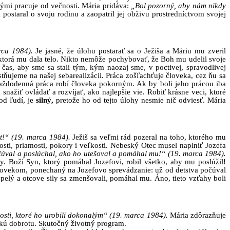
ými pracuje od večnosti. Mária pridáva:
„Bol pozorný, aby nám nikdy
 postaral o svoju rodinu a zaopatril jej obživu prostredníctvom svojej
arca 1984).
Je jasné, že úlohu postarať sa o Ježiša a Máriu mu zveril
 ktorá mu dala telo. Nikto nemôže pochybovať, že Boh mu udelil svoje
 čas, aby sme sa stali tým, kým naozaj sme, v poctivej, spravodlivej
ňujeme na našej sebarealizácii. Práca zošľachťuje človeka, cez ňu sa
Každodenná práca robí človeka pokorným. Ak by boli jeho prácou iba
snažiť ovládať a rozvíjať, ako najlepšie vie. Robiť krásne veci, ktoré
od ľudí, je
silný,
pretože ho od tejto úlohy nesmie nič odviesť. Mária
t!“ (19. marca 1984).
Ježiš sa veľmi rád pozeral na toho, ktorého mu
osti, priamosti, pokory i veľkosti. Nebeský Otec musel naplniť Jozefa
úval a poslúchal, ako ho utešoval a pomáhal mu!“ (19. marca 1984).
. Boží Syn, ktorý pomáhal Jozefovi, robil všetko, aby mu poslúžil!
 človekom, ponechaný na Jozefovo sprevádzanie: už od detstva počúval
pelý a otcove sily sa zmenšovali, pomáhal mu. Áno, tieto vzťahy boli
nosti, ktoré ho urobili dokonalým“ (19. marca 1984).
Mária zdôrazňuje
veľkú dobrotu. Skutočný životný program.