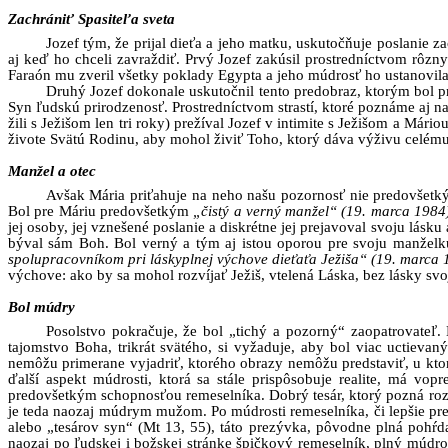
Zachrániť Spasiteľa sveta
Jozef tým, že prijal dieťa a jeho matku, uskutočňuje poslanie z
aj keď ho chceli zavraždiť. Prvý Jozef zakúsil prostredníctvom rôzn
Faraón mu zveril všetky poklady Egypta a jeho múdrosť ho ustanovila
Druhý Jozef dokonale uskutočnil tento predobraz, ktorým bol p
Syn ľudskú prirodzenosť. Prostredníctvom strastí, ktoré poznáme aj nap
žili s Ježišom len tri roky) prežíval Jozef v intimite s Ježišom a Már
živote Svätú Rodinu, aby mohol živiť Toho, ktorý dáva výživu celému 
Manžel a otec
Avšak Mária priťahuje na neho našu pozornosť nie predovšetký
Bol pre Máriu predovšetkým
„čistý a verný manžel“ (19. marca 1984
jej osoby, jej vznešené poslanie a diskrétne jej prejavoval svoju lás
býval sám Boh. Bol verný a tým aj istou oporou pre svoju manžel
spolupracovníkom pri láskyplnej výchove dieťaťa Ježiša“ (19. marca 
výchove: ako by sa mohol rozvíjať Ježiš, vtelená Láska, bez lásky sv
Bol múdry
Posolstvo pokračuje, že bol „tichý a pozorný“ zaopatrovateľ
tajomstvo Boha, trikrát svätého, si vyžaduje, aby bol viac uctie
nemôžu primerane vyjadriť, ktorého obrazy nemôžu predstaviť, u ktoré
ďalší aspekt múdrosti, ktorá sa stále prispôsobuje realite, má vo
predovšetkým schopnosťou remeselníka. Dobrý tesár, ktorý pozná rozli
je teda naozaj múdrym mužom. Po múdrosti remeselníka, či lepšie pred
alebo „tesárov syn“ (Mt 13, 55), táto prezývka, pôvodne plná pohŕd
naozaj po ľudskej i božskej stránke špičkový remeselník, plný múdro