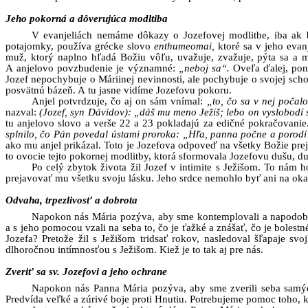
Jeho pokorná a dôverujúca modltiba
V evanjeliách nemáme dôkazy o Jozefovej modlitbe, iba ak
potajomky, používa grécke slovo
enthumeomai,
ktoré sa v jeho evan
muž, ktorý naplno hľadá Božiu vôľu, uvažuje, zvažuje, pýta sa a 
A anjelovo povzbudenie je významné:
„neboj sa“.
Oveľa ďalej, pon
Jozef nepochybuje o Máriinej nevinnosti, ale pochybuje o svojej scho
posvätnú bázeň. A tu jasne vidíme Jozefovu pokoru.
Anjel potvrdzuje, čo aj on sám vnímal:
„to, čo sa v nej počal
nazval:
(Jozef, syn Dávidov): „dáš mu meno Ježiš; lebo on vyslobodí s
tu anjelovo slovo a verše 22 a 23 pokladajú za edičné pokračovanie
splnilo, čo Pán povedal ústami proroka:
„Hľa, panna počne a porodí
ako mu anjel prikázal. Toto je Jozefova odpoveď na všetky Božie prej
to ovocie tejto pokornej modlitby, ktorá sformovala Jozefovu dušu, 
Po celý zbytok života žil Jozef v intimite s Ježišom. To nám 
prejavovať mu všetku svoju lásku. Jeho srdce nemohlo byť ani na oka
Odvaha, trpezlivosť a dobrota
Napokon nás Mária pozýva, aby sme kontemplovali a napodobňov
a s jeho pomocou vzali na seba to, čo je ťažké a znášať, čo je boles
Jozefa? Pretože žil s Ježišom tridsať rokov, nasledoval šľapaje sv
dlhoročnou intímnosťou s Ježišom. Kiež je to tak aj pre nás.
Zveriť sa sv. Jozefovi a jeho ochrane
Napokon nás Panna Mária pozýva, aby sme zverili seba samých
Predvída veľké a zúrivé boje proti Hnutiu. Potrebujeme pomoc toho, 