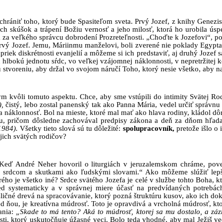
achrániť toho, ktorý bude Spasiteľom sveta. Prvý Jozef, z knihy Genezi
ych skúšok a trápení Božiu vernosť a jeho milosť, ktorá ho urobila ús
 za veľkého správcu dobrodení Prozreteľnosti. „Choďte k Jozefovi“, pov
rvý Jozef. Jemu, Máriinmu manželovi, boli zverené nie poklady Egypta,
riek diskrétnosti evanjelií a môžeme si ich predstaviť, aj druhý Jozef s
iou hlbokú jednotu sŕdc, vo veľkej vzájomnej náklonnosti, v nepretržitej
stvoreniu, aby držal vo svojom náručí Toho, ktorý nesie všetko, aby na
m kvôli tomuto aspektu. Chce, aby sme vstúpili do intimity Svätej Ro
),
čistý, lebo zostal panenský tak ako Panna Mária, vedel určiť správn
ku a náklonnosť. Bol na mieste, ktoré mal mať ako hlava rodiny, kládol 
ku, pričom dôsledne zachovával predpisy zákona a deň za dňom hľada
1984).
Všetky tieto slová sú tu dôležité:
spolupracovník,
pretože išlo o
ojich svätých rodičov?
. Keď André Neher hovoril o liturgiách v jeruzalemskom chráme, pove
vaný srdcom a skutkami ako ľudskými slovami.“ Ako môžeme slúžiť le
ho je všetko iné? Srdce svätého Jozefa je celé v službe tohto Boha, k
pred systematicky a v správnej miere účasť na predvídaných potrebác
čné drevá na spracovávanie, ktorý pozná štruktúru kusov, ako ich doko
 ňou, je kreatívna múdrosť. Toto je opravdivá a vrcholná múdrosť, kto
ania:
„Skade to má tento? Aká to múdrosť, ktorej sa mu dostalo, a záz
sti, ktorý uskutočňuje úžasné veci. Bolo teda vhodné, aby mal Ježiš v