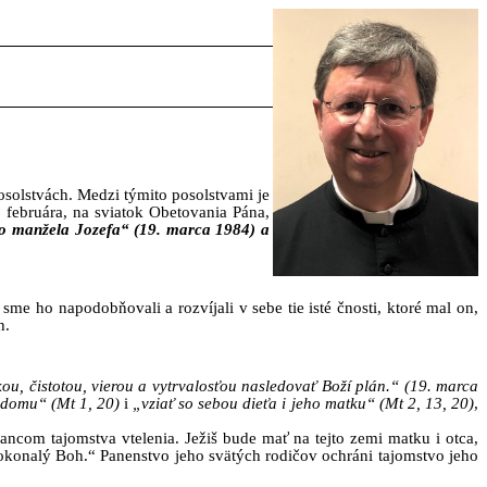
solstvách. Medzi týmito posolstvami je
februára, na sviatok Obetovania Pána,
 manžela Jozefa“ (19. marca 1984) a
 sme ho napodobňovali a rozvíjali v sebe tie isté čnosti, ktoré mal on,
h.
kou, čistotou, vierou a vytrvalosťou nasledovať Boží plán.“ (19. marca
 domu“ (Mt 1, 20)
i
„vziať so sebou dieťa i jeho matku“ (Mt 2, 13, 20)
,
ancom tajomstva vtelenia. Ježiš bude mať na tejto zemi matku i otca,
 dokonalý Boh.“ Panenstvo jeho svätých rodičov ochráni tajomstvo jeho