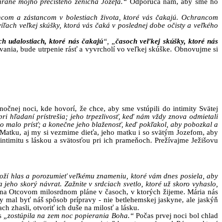
rane môjho prečistého ženícha Jozefa.“
Odporúča nám, aby sme ho
com a zástancom v bolestiach života, ktoré vás čakajú. Ochrancom
ach veľkej skúšky, ktorá vás čaká v poslednej dobe očisty a veľkého
ch udalostiach, ktoré nás čakajú
“, „
časoch veľkej skúšky, ktoré nás
ovania, bude utrpenie rásť a vyvrcholí vo veľkej skúške. Obnovujme si
čnej noci, kde hovorí, že chce, aby sme vstúpili do intimity Svätej
i hľadaní prístrešia; jeho trpezlivosť, keď nám vždy znova odmietali
čo malo prísť; a konečne jeho blaženosť, keď pokľakol, aby pobozkal a
o Matku, aj my si vezmime dieťa, jeho matku i so svätým Jozefom, aby
intimitu s láskou a svätosťou pri ich prameňoch. Prežívajme Ježišovu
Boží hlas a porozumieť veľkému znameniu, ktoré vám dnes posiela, aby
jeho skorý návrat. Zažnite v srdciach svetlo, ktoré už skoro vyhaslo,
ti na Otcovom milosrdnom pláne v časoch, v ktorých žijeme. Mária nás
 mal byť náš spôsob prípravy - nie betlehemskej jaskyne, ale jaskýň
h zhasli, otvoriť ich duše na milosť a lásku.
es
„zostúpila na zem noc popierania Boha.“
Počas prvej noci bol chlad